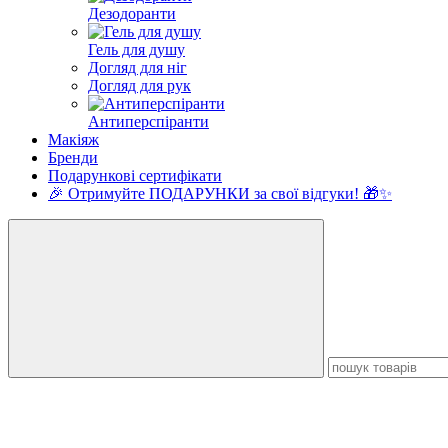
Дезодоранти
Гель для душу
Догляд для ніг
Догляд для рук
Антиперспіранти
Макіяж
Бренди
Подарункові сертифікати
🎉 Отримуйте ПОДАРУНКИ за свої відгуки! 🎁✨