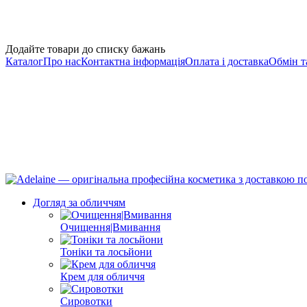
Додайте товари до списку бажань
Каталог
Про нас
Контактна інформація
Оплата і доставка
Обмін т
Догляд за обличчям
Очищення|Вмивання
Тоніки та лосьйони
Крем для обличчя
Сировотки