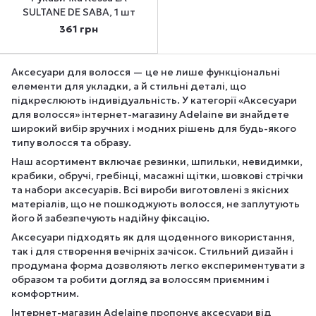
SULTANE DE SABA, 1 шт
361 грн
Аксесуари для волосся — це не лише функціональні
елементи для укладки, а й стильні деталі, що
підкреслюють індивідуальність. У категорії «Аксесуари
для волосся» інтернет-магазину Adelaine ви знайдете
широкий вибір зручних і модних рішень для будь-якого
типу волосся та образу.
Наш асортимент включає резинки, шпильки, невидимки,
крабики, обручі, гребінці, масажні щітки, шовкові стрічки
та набори аксесуарів. Всі вироби виготовлені з якісних
матеріалів, що не пошкоджують волосся, не заплутують
його й забезпечують надійну фіксацію.
Аксесуари підходять як для щоденного використання,
так і для створення вечірніх зачісок. Стильний дизайн і
продумана форма дозволяють легко експериментувати з
образом та робити догляд за волоссям приємним і
комфортним.
Інтернет-магазин Adelaine пропонує аксесуари від