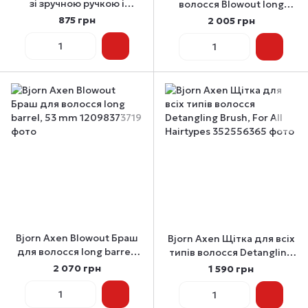
зі зручною ручкою і
волосся Blowout long
м’якими силіконовими
barrel, 43 mm
875 грн
2 005 грн
шипами Scalp Massage
Brush
Bjorn Axen Blowout Браш
Bjorn Axen Щітка для всіх
для волосся long barrel,
типів волосся Detangling
53 mm
Brush, For All Hairtypes
2 070 грн
1 590 грн