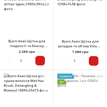
Bjorn Axen Щітка для
Bjorn Axen Щітка для
гладкості та блиску
укладки та об'єму Volume
Smooth & Shine Brush for
Brush, Styling & Detangling
2 250 грн
1 280 грн
all hair types
Новинка
Хіт