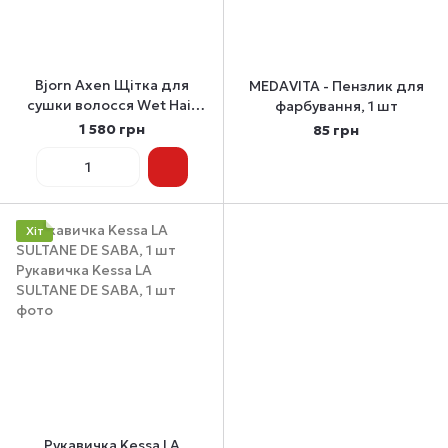
Bjorn Axen Щітка для
MEDAVITA - Пензлик для
сушки волосся Wet Hair
фарбування, 1 шт
Brush, Detangling &
1 580 грн
85 грн
Blowout
Хіт
Рукавичка Kessa LA