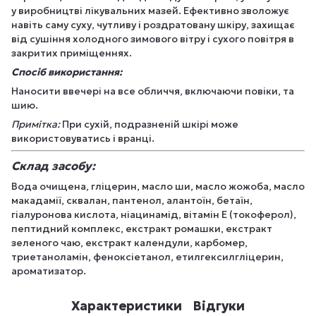
у виробництві лікувальних мазей. Ефективно зволожує
навіть саму суху, чутливу і роздратовану шкіру, захищає
від сушіння холодного зимового вітру і сухого повітря в
закритих приміщеннях.
Спосіб використання:
Наносити ввечері на все обличчя, включаючи повіки, та
шию.
Примітка:
При сухій, подразненій шкірі може
використовуватись і вранці.
Склад засобу:
Вода очищена, гліцерин, масло ши, масло жожоба, масло
макадамії, сквалан, пантенол, алантоїн, бетаїн,
гіалуронова кислота, ніацинамід, вітамін Е (токоферол),
пептидний комплекс, екстракт ромашки, екстракт
зеленого чаю, екстракт календули, карбомер,
триетаноламін, феноксіетанол, етилгексилгліцерин,
ароматизатор.
Характеристики
Відгуки