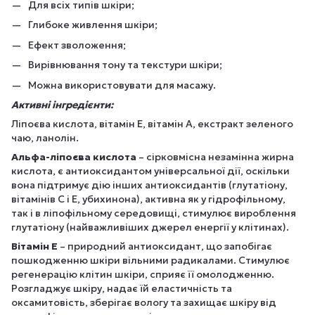
Для всіх типів шкіри;
Глибоке живлення шкіри;
Ефект зволоження;
Вирівнювання тону та текстури шкіри;
Можна використовувати для масажу.
Активні інгредієнти:
Ліпоєва кислота, вітамін Е, вітамін А, екстракт зеленого
чаю, ланолін.
Альфа-ліпоєва кислота
– сірковмісна незамінна жирна
кислота, є антиоксидантом універсальної дії, оскільки
вона підтримує дію інших антиоксидантів (глутатіону,
вітамінів С і Е, убихинона), активна як у гідрофільному,
так і в ліпофільному середовищі, стимулює вироблення
глутатіону (найважливіших джерел енергії у клітинах).
Вітамін E
– природний антиоксидант, що запобігає
пошкодженню шкіри вільними радикалами. Стимулює
регенерацію клітин шкіри, сприяє її омолодженню.
Розгладжує шкіру, надає їй еластичність та
оксамитовість, зберігає вологу та захищає шкіру від