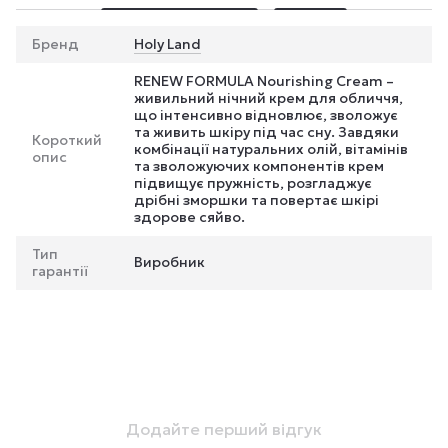
Бренд
Holy Land
RENEW FORMULA Nourishing Cream –
живильний нічний крем для обличчя,
що інтенсивно відновлює, зволожує
та живить шкіру під час сну. Завдяки
Короткий
комбінації натуральних олій, вітамінів
опис
та зволожуючих компонентів крем
підвищує пружність, розгладжує
дрібні зморшки та повертає шкірі
здорове сяйво.
Тип
Виробник
гарантії
Додайте перший відгук