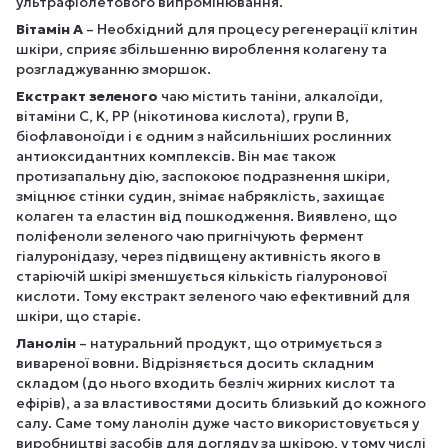
ультрафіолетового випромінювання.
Вітамін А
– Необхідний для процесу регенерації клітин
шкіри, сприяє збільшенню вироблення колагену та
розгладжуванню зморшок.
Екстракт зеленого
чаю містить таніни, алкалоїди,
вітаміни C, K, PP (нікотинова кислота), групи B,
біофлавоноїди і є одним з найсильніших рослинних
антиоксидантних комплексів. Він має також
протизапальну дію, заспокоює подразнення шкіри,
зміцнює стінки судин, знімає набряклість, захищає
колаген та еластин від пошкодження. Виявлено, що
поліфеноли зеленого чаю пригнічують фермент
гіалуронідазу, через підвищену активність якого в
старіючій шкірі зменшується кількість гіалуронової
кислоти. Тому екстракт зеленого чаю ефективний для
шкіри, що старіє.
Ланолін
– натуральний продукт, що отримується з
вивареної вовни. Відрізняється досить складним
складом (до нього входить безліч жирних кислот та
ефірів), а за властивостями досить близький до кожного
салу. Саме тому ланолін дуже часто використовується у
виробництві засобів для догляду за шкірою, у тому числі