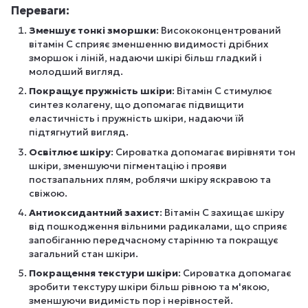
Переваги:
Зменшує тонкі зморшки
: Висококонцентрований
вітамін C сприяє зменшенню видимості дрібних
зморшок і ліній, надаючи шкірі більш гладкий і
молодший вигляд.
Покращує пружність шкіри
: Вітамін C стимулює
синтез колагену, що допомагає підвищити
еластичність і пружність шкіри, надаючи їй
підтягнутий вигляд.
Освітлює шкіру
: Сироватка допомагає вирівняти тон
шкіри, зменшуючи пігментацію і прояви
постзапальних плям, роблячи шкіру яскравою та
свіжою.
Антиоксидантний захист
: Вітамін C захищає шкіру
від пошкодження вільними радикалами, що сприяє
запобіганню передчасному старінню та покращує
загальний стан шкіри.
Покращення текстури шкіри
: Сироватка допомагає
зробити текстуру шкіри більш рівною та м'якою,
зменшуючи видимість пор і нерівностей.