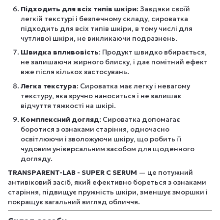
Підходить для всіх типів шкіри
: Завдяки своїй
легкій текстурі і безпечному складу, сироватка
підходить для всіх типів шкіри, в тому числі для
чутливої шкіри, не викликаючи подразнень.
Швидка впливовість
: Продукт швидко вбирається,
не залишаючи жирного блиску, і дає помітний ефект
вже після кількох застосувань.
Легка текстура
: Сироватка має легку і невагому
текстуру, яка зручно наноситься і не залишає
відчуття тяжкості на шкірі.
Комплексний догляд
: Сироватка допомагає
боротися з ознаками старіння, одночасно
освітлюючи і зволожуючи шкіру, що робить її
чудовим універсальним засобом для щоденного
догляду.
TRANSPARENT-LAB - SUPER C SERUM
— це потужний
антивіковий засіб, який ефективно бореться з ознаками
старіння, підвищує пружність шкіри, зменшує зморшки і
покращує загальний вигляд обличчя.