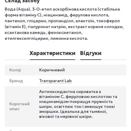
Склад засобу
Вода (Aqua), 3-О-етил аскорбінова кислота (стабільна
форма вітаміну С), ніацинамід, ферулова кислота,
пантенол, гліцерин, пропандіол, алантоїн, токоферол
(вітамін Е), гіалуронат натрію, екстракт кореня солодки,
ксантанова камедь, феноксиетанол,
етилгексилгліцерин, лимонна кислота.
Характеристики
Відгуки
Колір
Коричневий
Бренд
Transparant Lab
Антиоксидантна сироватка з
вітаміном С, феруловою кислотою та
ніацинамідом покращує пружність
Короткий
шкіри, освітлює тон і зменшує тонкі
опис
зморшки. Ідеальна для тьмяної,
вікової та нерівної шкіри.