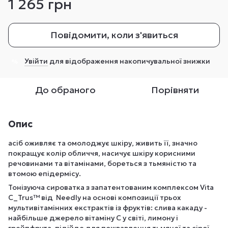
1 265 грн
Повідомити, коли з'явиться
Увійти
для відображення накопичувальної знижки
%
До обраного
Порівняти
Опис
асіб оживляє та омолоджує шкіру, живить її, значно
покращує колір обличчя, насичує шкіру корисними
речовинами та вітамінами, бореться з тьмяністю та
втомою епідермісу.
Тонізуюча сироватка з запатентованим комплексом Vita
C_Trus™ від Needly на основі композиції трьох
мультивітамінних екстрактів із фруктів: слива какаду -
найбільше джерело вітаміну С у світі, лимону і