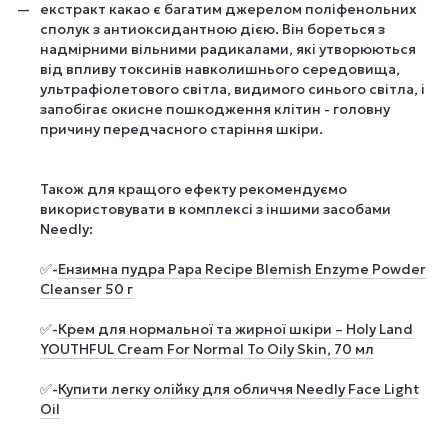
екстракт какао є багатим джерелом поліфенольних
сполук з антиоксидантною дією. Він бореться з
надмірними вільними радикалами, які утворюються
від впливу токсинів навколишнього середовища,
ультрафіолетового світла, видимого синього світла, і
запобігає окисне пошкодження клітин - головну
причину передчасного старіння шкіри.
Також для кращого ефекту рекомендуємо
використовувати в комплексі з іншими засобами
Needly:
✅-
Ензимна пудра Papa Recipe Blemish Enzyme Powder
Cleanser 50 г
✅-
Крем для нормальної та жирної шкіри – Holy Land
YOUTHFUL Cream For Normal To Oily Skin, 70 мл
✅-
Купити легку олійку для обличчя Needly Face Light
Oil