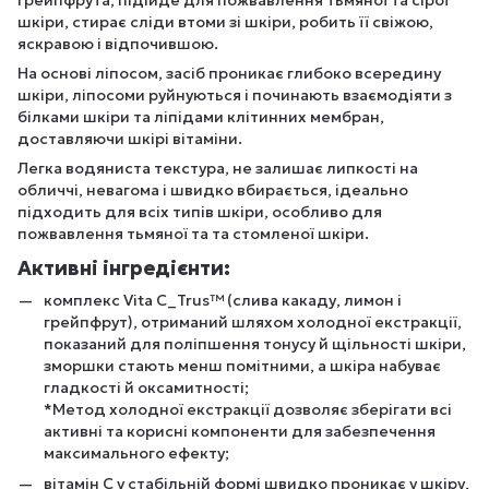
грейпфрута, підійде для пожвавлення тьмяної та сірої
шкіри, стирає сліди втоми зі шкіри, робить її свіжою,
яскравою і відпочившою.
На основі ліпосом, засіб проникає глибоко всередину
шкіри, ліпосоми руйнуються і починають взаємодіяти з
білками шкіри та ліпідами клітинних мембран,
доставляючи шкірі вітаміни.
Легка водяниста текстура, не залишає липкості на
обличчі, невагома і швидко вбирається, ідеально
підходить для всіх типів шкіри, особливо для
пожвавлення тьмяної та та стомленої шкіри.
Активні інгредієнти:
комплекс Vita C_Trus™ (слива какаду, лимон і
грейпфрут), отриманий шляхом холодної екстракції,
показаний для поліпшення тонусу й щільності шкіри,
зморшки стають менш помітними, а шкіра набуває
гладкості й оксамитності;
*Метод холодної екстракції дозволяє зберігати всі
активні та корисні компоненти для забезпечення
максимального ефекту;
вітамін С у стабільній формі швидко проникає у шкіру,