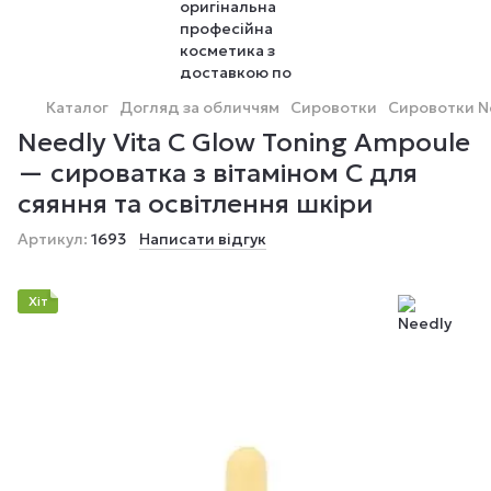
Каталог
Догляд за обличчям
Сировотки
Сировотки N
Needly Vita C Glow Toning Ampoule
— сироватка з вітаміном С для
сяяння та освітлення шкіри
Артикул:
1693
Написати відгук
Хіт