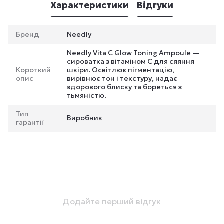
Характеристики
Відгуки
Бренд
Needly
Needly Vita C Glow Toning Ampoule —
сироватка з вітаміном С для сяяння
Короткий
шкіри. Освітлює пігментацію,
опис
вирівнює тон і текстуру, надає
здорового блиску та бореться з
тьмяністю.
Тип
Виробник
гарантії
Додайте перший відгук