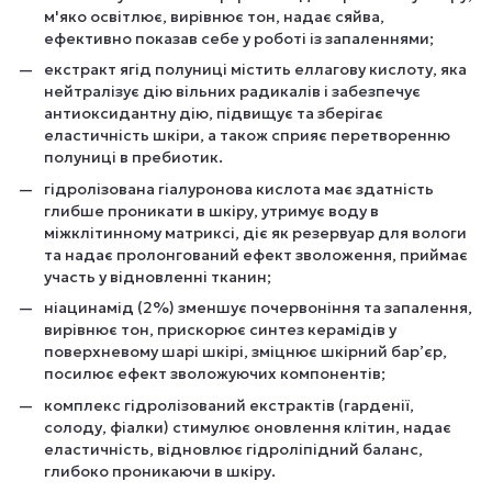
м'яко освітлює, вирівнює тон, надає сяйва,
ефективно показав себе у роботі із запаленнями;
екстракт ягід полуниці містить еллагову кислоту, яка
нейтралізує дію вільних радикалів і забезпечує
антиоксидантну дію, підвищує та зберігає
еластичність шкіри, а також сприяє перетворенню
полуниці в пребиотик.
гідролізована гіалуронова кислота має здатність
глибше проникати в шкіру, утримує воду в
міжклітинному матриксі, діє як резервуар для вологи
та надає пролонгований ефект зволоження, приймає
участь у відновленні тканин;
ніацинамід (2%) зменшує почервоніння та запалення,
вирівнює тон, прискорює синтез керамідів у
поверхневому шарі шкірі, зміцнює шкірний бар’єр,
посилює ефект зволожуючих компонентів;
комплекс гідролізований екстрактів (гарденії,
солоду, фіалки) стимулює оновлення клітин, надає
еластичність, відновлює гідроліпідний баланс,
глибоко проникаючи в шкіру.