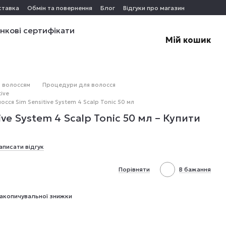
ставка
Обмін та повернення
Блог
Відгуки про магазин
нкові сертифікати
Мій кошик
 волоссям
Процедури для волосся
ive
осся Sim Sensitive System 4 Scalp Tonic 50 мл
ive System 4 Scalp Tonic 50 мл – Купити
аписати відгук
Порівняти
В бажання
акопичувальної знижки