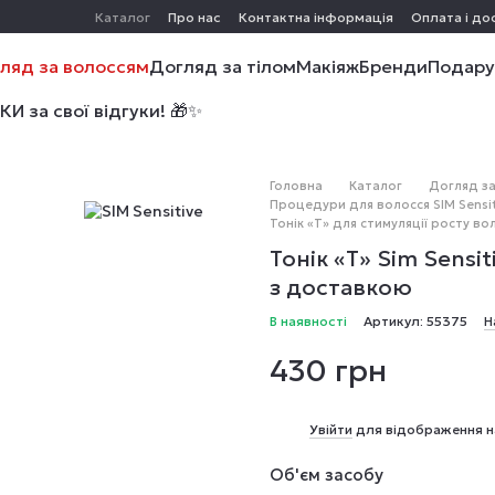
Каталог
Про нас
Контактна інформація
Оплата і до
ляд за волоссям
Догляд за тілом
Макіяж
Бренди
Подару
 за свої відгуки! 🎁✨
Головна
Каталог
Догляд за
Процедури для волосся SIM Sensit
Тонік «Т» для стимуляції росту вол
Тонік «Т» Sim Sensit
з доставкою
В наявності
Артикул: 55375
Н
430 грн
%
Увійти
для відображення н
Об'єм засобу