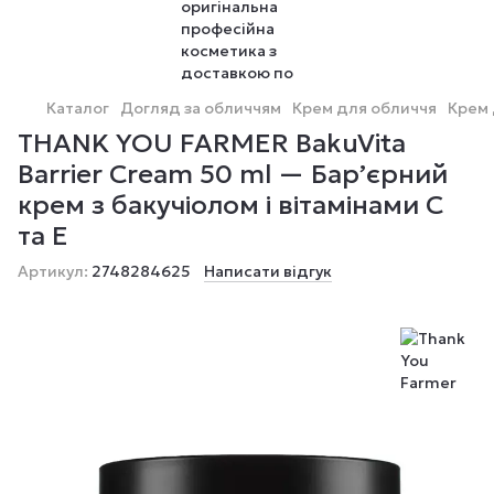
Каталог
Догляд за обличчям
Крем для обличчя
Крем 
THANK YOU FARMER BakuVita
Barrier Cream 50 ml — Бар’єрний
крем з бакучіолом і вітамінами C
та E
Артикул:
2748284625
Написати відгук