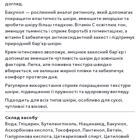
догляд.
Бакучіол — рослинний аналог ретинолу, який допомагає
покращити еластичність шкіри, зменшити зморшки та
зробити шкіру більш гладкою. Вітамін C освітлює тон,
зменшує тьмяність і сприяє боротьбі з пігментацією, а
вітамін E забезпечує антиоксидантний захист і підтримує
природний бар’єр шкіри.
Крем інтенсивно зволожує, зміцнює захисний бар’єр і
допомагає зменшити чутливість шкіри до зовнішніх
факторів. Легка, але поживна текстура швидко
вбирається, не залишає жирної плівки та забезпечує
комфорт протягом дня.
Регулярне використання сприяє покращенню текстури
шкіри, підвищенню її пружності та здоровому вигляду.
Підходить для всіх типів шкіри, особливо для сухої,
чутливої та вікової.
Склад засобу
Вода, Гліцерин, Бутиленгліколь, Ніацинамід, Бакучіол,
Аскорбінова кислота, Токоферол, Пантенол, Бетаїн,
Гіалуронова кислота, Цетеариловий спирт, Цетиловий