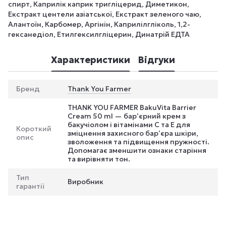
спирт, Каприлік каприк тригліцерид, Диметикон,
Екстракт центели азіатської, Екстракт зеленого чаю,
Алантоїн, Карбомер, Аргінін, Каприлілгліколь, 1,2-
гексанедіол, Етилгексилгліцерин, Динатрій ЕДТА
Характеристики
Відгуки
Бренд
Thank You Farmer
THANK YOU FARMER BakuVita Barrier
Cream 50 ml — бар’єрний крем з
бакучіолом і вітамінами C та E для
Короткий
зміцнення захисного бар’єра шкіри,
опис
зволоження та підвищення пружності.
Допомагає зменшити ознаки старіння
та вирівняти тон.
Тип
Виробник
гарантії