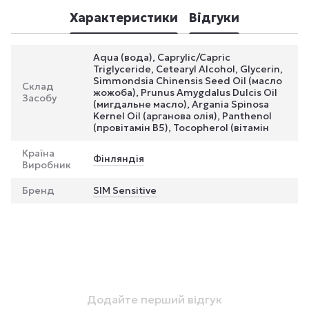
Характеристики
Відгуки
Aqua (вода), Caprylic/Capric
Triglyceride, Cetearyl Alcohol, Glycerin,
Simmondsia Chinensis Seed Oil (масло
Склад
жожоба), Prunus Amygdalus Dulcis Oil
Засобу
(мигдальне масло), Argania Spinosa
Kernel Oil (арганова олія), Panthenol
(провітамін B5), Tocopherol (вітамін
Країна
Фінляндія
Виробник
Бренд
SIM Sensitive
Додайте перший відгук