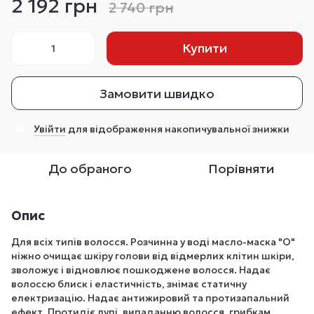
2 192 грн
2 740 грн
Купити
Замовити швидко
Увійти
для відображення накопичувальної знижки
%
До обраного
Порівняти
Опис
Для всіх типів волосся. Розчинна у воді масло-маска "О"
ніжно очищає шкіру голови від відмерлих клітин шкіри,
зволожує і відновлює пошкоджене волосся. Надає
волоссю блиск і еластичність, знімає статичну
електризацію. Надає антижировий та протизапальний
ефект. Протидіє лупі, випаданню волосся, грибкам,