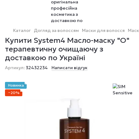
Каталог
Догляд за волоссям
Маски для волосся
Маск
Купити System4 Масло-маску "O"
терапевтичну очищаючу з
доставкою по Україні
Артикул:
32432234
Написати відгук
Новинка
−20%