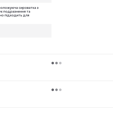
 зволожуюча сироватка з
ує подразнення та
ьно підходить для