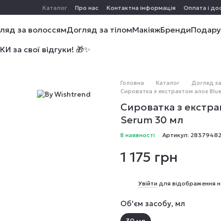
Каталог
Про нас
Контактна інформація
Оплата і до
ляд за волоссям
Догляд за тілом
Макіяж
Бренди
Подару
 за свої відгуки! 🎁✨
Головна
Каталог
Догляд з
Сироватка з екстрактом алоє Blue
Сироватка з екстрак
Serum 30 мл
В наявності
Артикул: 2837948
1 175 грн
%
Увійти
для відображення н
Об'єм засобу, мл