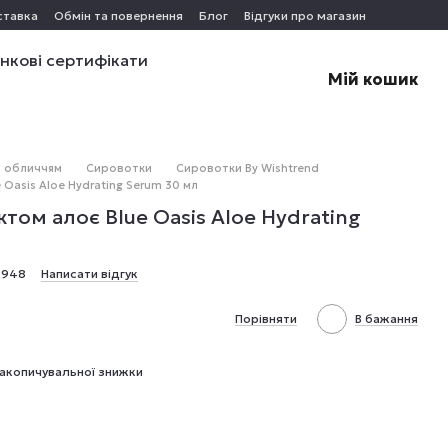
ставка
Обмін та повернення
Блог
Відгуки про магазин
нкові сертифікати
Мій кошик
а обличчям
Сировотки
Сировотки By Wishtrend
 Oasis Aloe Hydrating Serum 30 мл
том алоє Blue Oasis Aloe Hydrating
2948
Написати відгук
Порівняти
В бажання
акопичувальної знижки