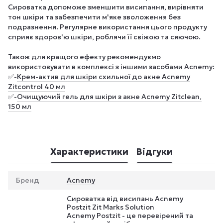
Сироватка допоможе зменшити висипання, вирівняти
тон шкіри та забезпечити м'яке зволоження без
подразнення. Регулярне використання цього продукту
сприяє здоров'ю шкіри, роблячи її свіжою та сяючою.
Також для кращого ефекту рекомендуємо
використовувати в комплексі з іншими засобами Acnemy:
✅-
Крем-актив для шкіри схильної до акне Acnemy
Zitcontrol 40 мл
✅-
Очищуючий гель для шкіри з акне Acnemy Zitclean,
150 мл
Характеристики
Відгуки
Бренд
Acnemy
Сироватка від висипань Acnemy
Postzit Zit Marks Solution
Acnemy Postzit - це перевірений та