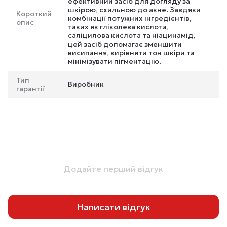
ефективний засіб для догляду за
шкірою, схильною до акне. Завдяки
Короткий
комбінації потужних інгредієнтів,
опис
таких як гліколева кислота,
саліцилова кислота та ніацинамід,
цей засіб допомагає зменшити
висипання, вирівняти тон шкіри та
мінімізувати пігментацію.
Тип
Виробник
гарантії
Додайте перший відгук
Написати відгук