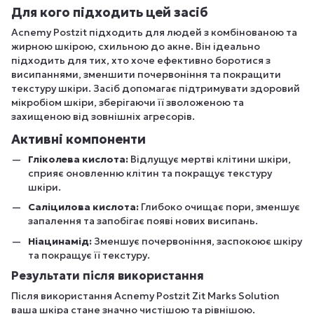
Для кого підходить цей засіб
Acnemy Postzit підходить для людей з комбінованою та
жирною шкірою, схильною до акне. Він ідеально
підходить для тих, хто хоче ефективно боротися з
висипаннями, зменшити почервоніння та покращити
текстуру шкіри. Засіб допомагає підтримувати здоровий
мікробіом шкіри, зберігаючи її зволоженою та
захищеною від зовнішніх агресорів.
Активні компоненти
Гліколева кислота:
Відлущує мертві клітини шкіри,
сприяє оновленню клітин та покращує текстуру
шкіри.
Саліцилова кислота:
Глибоко очищає пори, зменшує
запалення та запобігає появі нових висипань.
Ніацинамід:
Зменшує почервоніння, заспокоює шкіру
та покращує її текстуру.
Результати після використання
Після використання Acnemy Postzit Zit Marks Solution
ваша шкіра стане значно чистішою та рівнішою.