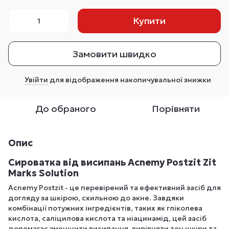
Купити
Замовити швидко
Увійти
для відображення накопичувальної знижки
%
До обраного
Порівняти
Опис
Сироватка від висипань Acnemy Postzit Zit
Marks Solution
Acnemy Postzit - це перевірений та ефективний засіб для
догляду за шкірою, схильною до акне. Завдяки
комбінації потужних інгредієнтів, таких як гліколева
кислота, саліцилова кислота та ніацинамід, цей засіб
допомагає зменшити висипання, вирівняти тон шкіри та