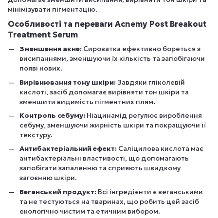
мінімізувати пігментацію.
Особливості та переваги Acnemy Post Breakout
Treatment Serum
Зменшення акне:
Сироватка ефективно бореться з
висипаннями, зменшуючи їх кількість та запобігаючи
появі нових.
Вирівнювання тону шкіри:
Завдяки гліколевій
кислоті, засіб допомагає вирівняти тон шкіри та
зменшити видимість пігментних плям.
Контроль себуму:
Ніацинамід регулює вироблення
себуму, зменшуючи жирність шкіри та покращуючи її
текстуру.
Антибактеріальний ефект:
Саліцилова кислота має
антибактеріальні властивості, що допомагають
запобігати запаленню та сприяють швидкому
загоєнню шкіри.
Веганський продукт:
Всі інгредієнти є веганськими
та не тестуються на тваринах, що робить цей засіб
екологічно чистим та етичним вибором.