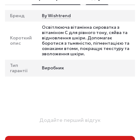
Бренд
By Wishtrend
Освітлююча вітамінна сироватка з
вітаміном C для рівного тону, сяйва та
Короткий
відновлення шкіри. Допомагає
опис
боротися з тьмяністю, пігментацією та
ознаками втоми, покращує текстуру та
зволоження шкіри.
Тип
Виробник
гарантії
Додайте перший відгук