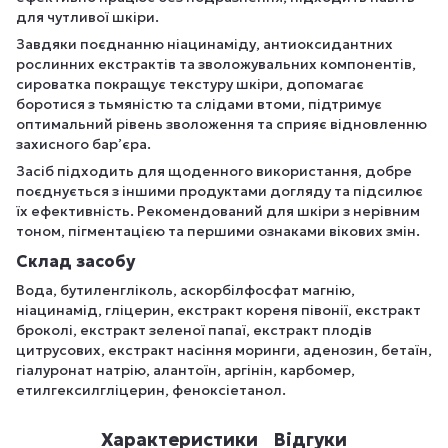
для чутливої шкіри.
Завдяки поєднанню ніацинаміду, антиоксидантних
рослинних екстрактів та зволожувальних компонентів,
сироватка покращує текстуру шкіри, допомагає
боротися з тьмяністю та слідами втоми, підтримує
оптимальний рівень зволоження та сприяє відновленню
захисного бар’єра.
Засіб підходить для щоденного використання, добре
поєднується з іншими продуктами догляду та підсилює
їх ефективність. Рекомендований для шкіри з нерівним
тоном, пігментацією та першими ознаками вікових змін.
Склад засобу
Вода, бутиленгліколь, аскорбілфосфат магнію,
ніацинамід, гліцерин, екстракт кореня півонії, екстракт
броколі, екстракт зеленої папаї, екстракт плодів
цитрусових, екстракт насіння моринги, аденозин, бетаїн,
гіалуронат натрію, алантоїн, аргiнiн, карбомер,
етилгексилгліцерин, феноксіетанол.
Характеристики
Відгуки