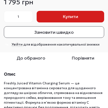
1 795 грн
Купити
Замовити швидко
Увійти
для відображення накопичувальної знижки
%
До обраного
Порівняти
Опис
Freshly Juiced Vitamin Charging Serum — це
концентрована вітамінна сироватка для щоденного
догляду за шкірою обличчя, спрямована на відновлення
природного сяйва, вирівнювання тону та зменшення
пігментації. Формула з м’якою формою вітаміну C
ефективно працює без подразнення, підходить навіть