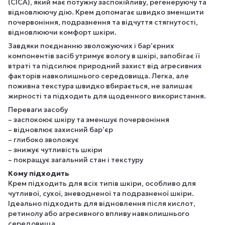
(CICA), який має потужну заспокійливу, регенеруючу та
відновлюючу дію. Крем допомагає швидко зменшити
почервоніння, подразнення та відчуття стягнутості,
відновлюючи комфорт шкіри.
Завдяки поєднанню зволожуючих і бар’єрних
компонентів засіб утримує вологу в шкірі, запобігає її
втраті та підсилює природний захист від агресивних
факторів навколишнього середовища. Легка, але
поживна текстура швидко вбирається, не залишає
жирності та підходить для щоденного використання.
Переваги засобу
– заспокоює шкіру та зменшує почервоніння
– відновлює захисний бар’єр
– глибоко зволожує
– знижує чутливість шкіри
– покращує загальний стан і текстуру
Кому підходить
Крем підходить для всіх типів шкіри, особливо для
чутливої, сухої, зневодненої та подразненої шкіри.
Ідеально підходить для відновлення після кислот,
ретинолу або агресивного впливу навколишнього
середовища.