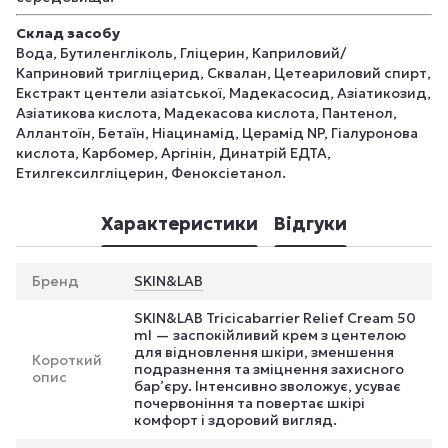
Склад засобу
Вода, Бутиленгліколь, Гліцерин, Каприловий/
Каприновий тригліцерид, Сквалан, Цетеариловий спирт,
Екстракт центели азіатської, Мадекасосид, Азіатикозид,
Азіатикова кислота, Мадекасова кислота, Пантенол,
Аллантоїн, Бетаїн, Ніацинамід, Церамід NP, Гіалуронова
кислота, Карбомер, Аргінін, Динатрій ЕДТА,
Етилгексилгліцерин, Феноксіетанол.
Характеристики
Відгуки
Бренд
SKIN&LAB
SKIN&LAB Tricicabarrier Relief Cream 50
ml — заспокійливий крем з центелою
для відновлення шкіри, зменшення
Короткий
подразнення та зміцнення захисного
опис
бар’єру. Інтенсивно зволожує, усуває
почервоніння та повертає шкірі
комфорт і здоровий вигляд.