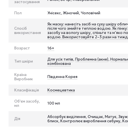
застосування
Пол
Унісекс, Жіночий, Чоловічий
Як маску: нанесіть засіб на суху шкіру обл
Спосіб
після чого змийте теплою водою. Як пінку:
використання
засобу на вологу шкіру, спіньте та м’яко 
водою. Використовуйте 2–3 рази на тижд
Возраст
16+
Для усіх типів
,
Проблемна (акне)
,
Нормаль
Тип шкіри
комбінована
Країна
Південна Корея
Виробник
Класифікація
Космецевтика
Об'єм засобу,
100 мл
мл
Абсорбує виділення, Очищає, Матує, Зву
Дія
блиск, Контролює вироблення себуму, К