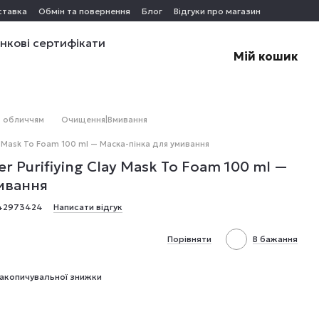
ставка
Обмін та повернення
Блог
Відгуки про магазин
нкові сертифікати
Мій кошик
а обличчям
Очищення|Вмивання
ay Mask To Foam 100 ml — Маска-пінка для умивання
r Purifiying Clay Mask To Foam 100 ml —
ивання
842973424
Написати відгук
Порівняти
В бажання
акопичувальної знижки