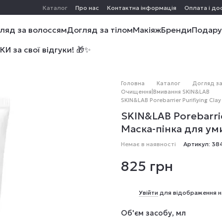
Каталог
Про нас
Контактна інформація
Оплата і до
ляд за волоссям
Догляд за тілом
Макіяж
Бренди
Подару
 за свої відгуки! 🎁✨
Головна
Каталог
Догляд з
Очищення|Вмивання SKIN&LAB
SKIN&LAB Porebarrier Purifiying Cl
SKIN&LAB Porebarrie
Маска-пінка для ум
Немає в наявності
Артикул: 3
825 грн
%
Увійти
для відображення н
Об'єм засобу, мл