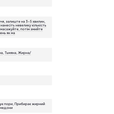
иччя, залиште на 3–5 хвилин,
 нанесіть невелику кількість
помасажуйте, потім змийте
ень як ма
на
,
Тьмяна
,
Жирна/
жує пори, Прибирає жирний
омедони