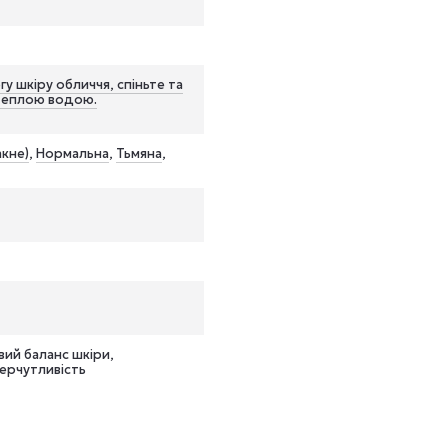
гу шкіру обличчя, спіньте та
 теплою водою.
кне)
,
Нормальна
,
Тьмяна
,
ий баланс шкіри,
перчутливість