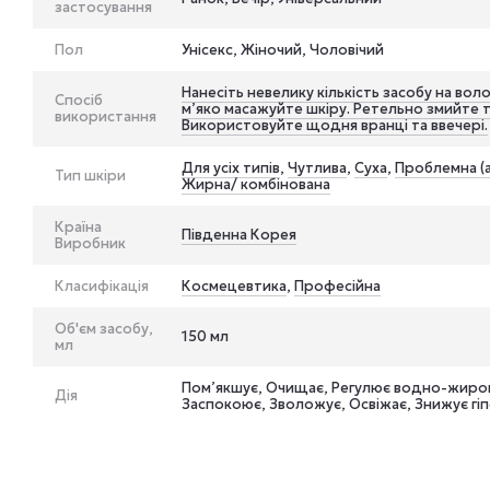
застосування
Пол
Унісекс, Жіночий, Чоловічий
Нанесіть невелику кількість засобу на воло
Спосіб
м’яко масажуйте шкіру. Ретельно змийте
використання
Використовуйте щодня вранці та ввечері.
Для усіх типів
,
Чутлива
,
Суха
,
Проблемна (а
Тип шкіри
Жирна/ комбінована
Країна
Південна Корея
Виробник
Класифікація
Космецевтика
,
Професійна
Об'єм засобу,
150 мл
мл
Пом’якшує, Очищає, Регулює водно-жиров
Дія
Заспокоює, Зволожує, Освіжає, Знижує гі