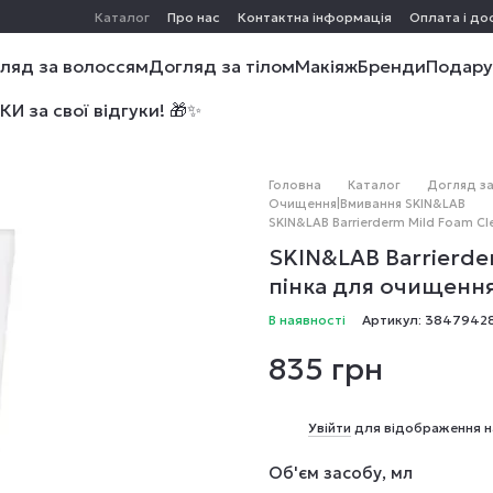
Каталог
Про нас
Контактна інформація
Оплата і до
ляд за волоссям
Догляд за тілом
Макіяж
Бренди
Подару
 за свої відгуки! 🎁✨
Головна
Каталог
Догляд з
Очищення|Вмивання SKIN&LAB
SKIN&LAB Barrierderm Mild Foam Cl
SKIN&LAB Barrierde
пінка для очищенн
В наявності
Артикул: 3847942
835 грн
%
Увійти
для відображення н
Об'єм засобу, мл