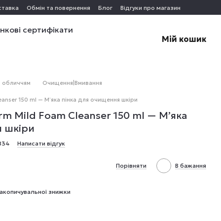
ставка
Обмін та повернення
Блог
Відгуки про магазин
нкові сертифікати
Мій кошик
а обличчям
Очищення|Вмивання
eanser 150 ml — М’яка пінка для очищення шкіри
rm Mild Foam Cleanser 150 ml — М’яка
я шкіри
834
Написати відгук
Порівняти
В бажання
акопичувальної знижки