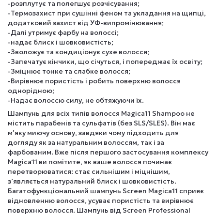
-розплутує та полегшує розчісування;
-Термозахист при сушінні феном та укладання на щипці,
додатковий захист від УФ-випромінювання;
-Далі утримує фарбу на волоссі;
-надає блиск і шовковистість;
-Зволожує та кондиціонує сухе волосся;
-Запечатує кінчики, що січуться, і попереджає їх освіту;
-Зміцнює тонке та слабке волосся;
-Вирівнює пористість і робить поверхню волосся
однорідною;
-Надає волоссю силу, не обтяжуючи їх.
Шампунь для всіх типів волосся Magica11 Shampoo не
містить парабенів та сульфатів (без SLS/SLES). Він має
м’яку миючу основу, завдяки чому підходить для
догляду як за натуральним волоссям, так і за
фарбованим. Вже після першого застосування комплексу
Magica11 ви помітите, як ваше волосся починає
перетворюватися: стає сильнішим і міцнішим,
з’являється натуральний блиск і шовковистість.
Багатофункціональний шампунь Screen Magica11 сприяє
відновленню волосся, усуває пористість та вирівнює
поверхню волосся. Шампунь від Screen Professional