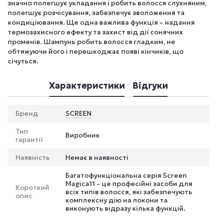
значно полегшує укладання і робить волосся слухняним,
полегшує розчісування, забезпечує зволоження та
кондиціювання. Ще одна важлива функція – надання
термозахисного ефекту та захист від дії сонячних
променів. Шампунь робить волосся гладким, не
обтяжуючи його і перешкоджає появі кінчиків, що
січуться.
Характеристики
Відгуки
Бренд
SCREEN
Тип
Виробник
гарантії
Наявність
Немає в наявності
Багатофункціональна серія Screen
Magica11 – це професійні засоби для
Короткий
всіх типів волосся, які забезпечують
опис
комплексну дію на локони та
виконують відразу кілька функцій.