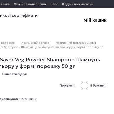
ставка
Обмін та повернення
Блог
Відгуки про магазин
нкові сертифікати
Мій кошик
 волоссям
Незмивний догляд
Незмивний догляд SCREEN
wder Shampoo - Шампунь для збереження кольору у формі порошку 50
 Saver Veg Powder Shampoo - Шампунь
ьору у формі порошку 50 gr
Написати відгук
Порівняти
В бажання
акопичувальної знижки