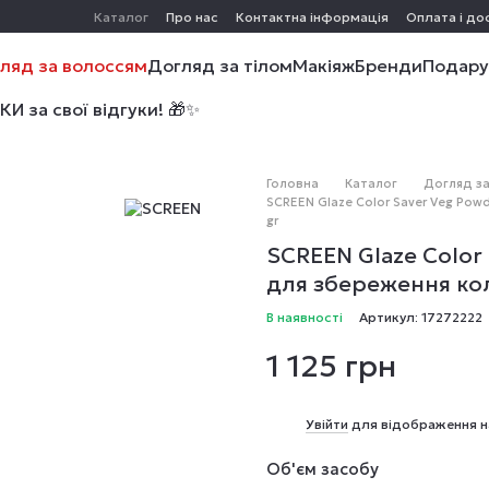
Каталог
Про нас
Контактна інформація
Оплата і до
ляд за волоссям
Догляд за тілом
Макіяж
Бренди
Подару
 за свої відгуки! 🎁✨
Головна
Каталог
Догляд за
SCREEN Glaze Color Saver Veg Po
gr
SCREEN Glaze Color
для збереження кол
В наявності
Артикул: 17272222
1 125 грн
%
Увійти
для відображення н
Об'єм засобу