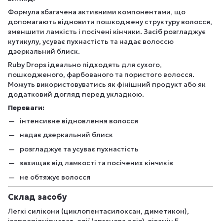
Формула збагачена активними компонентами, що
допомагають відновити пошкоджену структуру волосся,
зменшити ламкість і посічені кінчики. Засіб розгладжує
кутикулу, усуває пухнастість та надає волоссю
дзеркальний блиск.
Ruby Drops ідеально підходять для сухого,
пошкодженого, фарбованого та пористого волосся.
Можуть використовуватись як фінішний продукт або як
додатковий догляд перед укладкою.
Переваги:
інтенсивне відновлення волосся
надає дзеркальний блиск
розгладжує та усуває пухнастість
захищає від ламкості та посічених кінчиків
не обтяжує волосся
Склад засобу
Легкі силікони (циклопентасилоксан, диметикон),
ізопропілміристат, олії (арганова олія), вітамін Е,