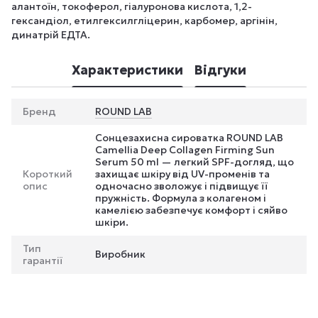
алантоїн, токоферол, гіалуронова кислота, 1,2-
гександіол, етилгексилгліцерин, карбомер, аргінін,
динатрій ЕДТА.
Характеристики
Відгуки
Бренд
ROUND LAB
Сонцезахисна сироватка ROUND LAB
Camellia Deep Collagen Firming Sun
Serum 50 ml — легкий SPF-догляд, що
Короткий
захищає шкіру від UV-променів та
опис
одночасно зволожує і підвищує її
пружність. Формула з колагеном і
камелією забезпечує комфорт і сяйво
шкіри.
Тип
Виробник
гарантії