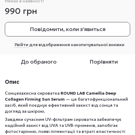
Немає в наявності
990 грн
Повідомити, коли з'явиться
Увійти
для відображення накопичувальної знижки
%
До обраного
Порівняти
Опис
Сонцезахисна сироватка
ROUND LAB Camellia Deep
Collagen Firming Sun Serum
— це багатофункціональний
засіб, який поєднує ефективний захист від сонця та
догляд за шкірою.
Завдяки сучасним UV-фільтрам сироватка забезпечує
надійний захист від UVA та UVB-променів, запобігає
фотостарінню, появі пігментації та втраті еластичності