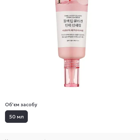
Об'єм засобу
50 мл