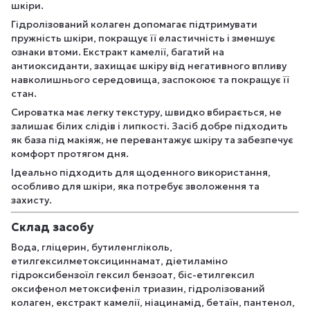
шкіри.
Гідролізований колаген допомагає підтримувати
пружність шкіри, покращує її еластичність і зменшує
ознаки втоми. Екстракт камелії, багатий на
антиоксиданти, захищає шкіру від негативного впливу
навколишнього середовища, заспокоює та покращує її
стан.
Сироватка має легку текстуру, швидко вбирається, не
залишає білих слідів і липкості. Засіб добре підходить
як база під макіяж, не перевантажує шкіру та забезпечує
комфорт протягом дня.
Ідеально підходить для щоденного використання,
особливо для шкіри, яка потребує зволоження та
захисту.
Склад засобу
Вода, гліцерин, бутиленгліколь,
етилгексилметоксициннамат, діетиламіно
гідроксибензоїл гексил бензоат, біс-етилгексил
оксифенол метоксифеніл триазин, гідролізований
колаген, екстракт камелії, ніацинамід, бетаїн, пантенол,