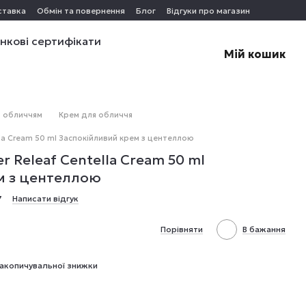
ставка
Обмін та повернення
Блог
Відгуки про магазин
нкові сертифікати
Мій кошик
а обличчям
Крем для обличчя
lla Cream 50 ml Заспокійливий крем з центеллою
 Releaf Centella Cream 50 ml
м з центеллою
7
Написати відгук
Порівняти
В бажання
акопичувальної знижки