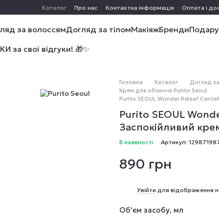
Каталог
Про нас
Контактна інформація
Оплата і до
ляд за волоссям
Догляд за тілом
Макіяж
Бренди
Подару
 за свої відгуки! 🎁✨
Головна
Каталог
Догляд з
Крем для обличчя Purito Seoul
Purito SEOUL Wonder Releaf Cente
Purito SEOUL Wonder
Заспокійливий кре
В наявності
Артикул: 12987198
890 грн
%
Увійти
для відображення н
Об'єм засобу, мл