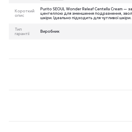
Purito SEOUL Wonder Releaf Centella Cream — з
Короткий
центеллою для зменшення подразнення, звол
опис
шкіри. Ідеально підходить для чутливої шкіри.
Тип
Виробник
гарантії