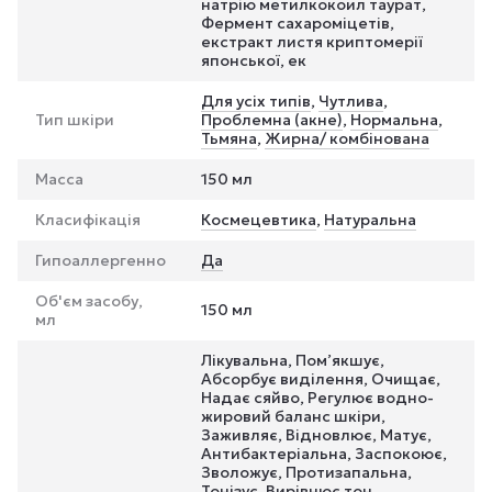
натрію метилкокоил таурат,
Фермент сахароміцетів,
екстракт листя криптомерії
японської, ек
Для усіх типів
,
Чутлива
,
Тип шкіри
Проблемна (акне)
,
Нормальна
,
Тьмяна
,
Жирна/ комбінована
Масса
150 мл
Класифікація
Космецевтика
,
Натуральна
Гипоаллергенно
Да
Об'єм засобу,
150 мл
мл
Лікувальна, Пом’якшує,
Абсорбує виділення, Очищає,
Надає сяйво, Регулює водно-
жировий баланс шкіри,
Заживляє, Відновлює, Матує,
Антибактеріальна, Заспокоює,
Зволожує, Протизапальна,
Тонізує, Вирівнює тон,