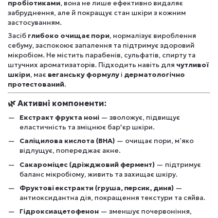
пробіотиками
, вона не лише ефективно видаляє
забруднення, але й покращує стан шкіри з кожним
застосуванням.
Засіб
глибоко очищає пори
, нормалізує вироблення
себуму, заспокоює запалення та підтримує здоровий
мікробіом. Не містить парабенів, сульфатів, спирту та
штучних ароматизаторів. Підходить навіть для
чутливої
шкіри
, має
веганську формулу
і
дерматологічно
протестований
.
🌿
Активні компоненти:
Екстракт фрукта ноні
— зволожує, підвищує
еластичність та зміцнює бар'єр шкіри.
Саліцилова кислота (BHA)
— очищає пори, м’яко
відлущує, попереджає акне.
Сакароміцес (дріжджовий фермент)
— підтримує
баланс мікробіому, живить та захищає шкіру.
Фруктові екстракти (груша, персик, диня)
—
антиоксидантна дія, покращення текстури та сяйва.
Гідроксиацетофенон
— зменшує почервоніння,