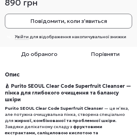
890 грн
Повідомити, коли з'явиться
Увійти
для відображення накопичувальної знижки
%
До обраного
Порівняти
Опис
🍐
Purito SEOUL Clear Code Superfruit Cleanser —
пінка для глибокого очищення та балансу
шкіри
Purito SEOUL Clear Code Superfruit Cleanser
— це м’яка,
але потужна очищувальна пінка, створена спеціально
для
жирної, комбінованої та проблемної шкіри
.
Завдяки делікатному складу з
фруктовими
екстрактами, саліциловою кислотою та