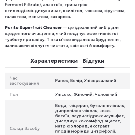
Ferment Filtrate), алантоїн, тринатрію
етилендіаміндисукцинат, ксилітол, глюкоза, фруктоза,
галактоза, мальтоза, сахароза.
Purito Superfruit Cleanser
— це ідеальний вибір для
щоденного очищення, який поєднує ефективність і
турботу про шкіру. Пінка м’яко видаляє забруднення,
залишаючи відчуття чистоти, свіжості й комфорту.
Характеристики
Відгуки
Час
Ранок, Вечір, Універсальний
застосування
Пол
Унісекс, Жіночий, Чоловічий
Вода, гліцерин, бутиленгліколь,
дипропіленгліколь, коко-
бетаїн, лаурилгідроксисульфат,
дисодиум кокоамфодіацетат,
натрію хлорид, екстракт
Склад Засобу
плодів морінди цитрифолії,