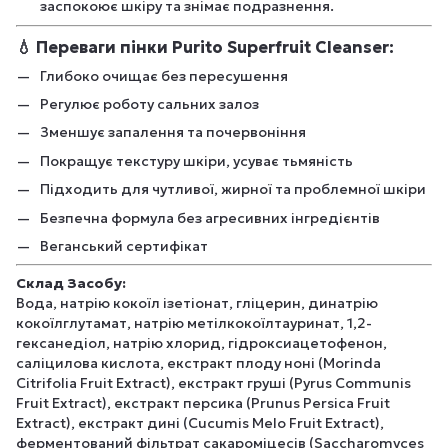
заспокоює шкіру та знімає подразнення.
💧
Переваги пінки Purito Superfruit Cleanser:
Глибоко очищає без пересушення
Регулює роботу сальних залоз
Зменшує запалення та почервоніння
Покращує текстуру шкіри, усуває тьмяність
Підходить для чутливої, жирної та проблемної шкіри
Безпечна формула без агресивних інгредієнтів
Веганський сертифікат
Склад Засобу:
Вода, натрію кокоїл ізетіонат, гліцерин, динатрію
кокоїлглутамат, натрію метілкокоїлтауринат, 1,2-
гексанедіол, натрію хлорид, гідроксиацетофенон,
саліцилова кислота, екстракт плоду ноні (Morinda
Citrifolia Fruit Extract), екстракт груші (Pyrus Communis
Fruit Extract), екстракт персика (Prunus Persica Fruit
Extract), екстракт дині (Cucumis Melo Fruit Extract),
ферментований фільтрат сакароміцесів (Saccharomyces