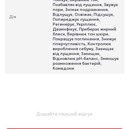
Позбавляє від лущення, Звужує
пори, Знімає подразнення,
Відлущує, Освіжає, Підсушує,
Дія
Попереджує лущення,
Регенерує, Укріплює,
Дезинфікує, Прибирає жирний
блиск, Вирівнює тон шкіри,
Покращує поглинання, Знижує
гіперчутливість, Контролює
вироблення себуму, Захищає
від лущення, Захищає,
Відновлює pH-баланс, Зменшує
розмноження бактерій,
Комедони
Додайте перший відгук