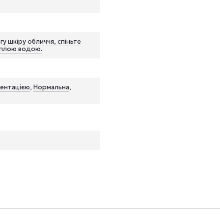
гу шкіру обличчя, спіньте
еплою водою.
ментацією
,
Нормальна
,