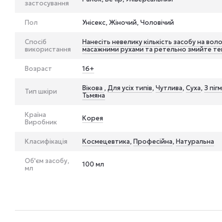
застосування
Пол
Унісекс, Жіночий, Чоловічий
Спосіб
Нанесіть невелику кількість засобу на воло
використання
масажними рухами та ретельно змийте т
Возраст
16+
Вікова
,
Для усіх типів
,
Чутлива
,
Суха
,
З піг
Тип шкіри
Тьмяна
Країна
Корея
Виробник
Класифікація
Космецевтика
,
Професійна
,
Натуральна
Об'єм засобу,
100 мл
мл