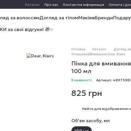
Каталог
Про нас
Контактна інформація
Оплата і до
ляд за волоссям
Догляд за тілом
Макіяж
Бренди
Подару
 за свої відгуки! 🎁✨
Головна
Каталог
Догляд з
Очищення|Вмивання Dear, Klairs
Пінка для вмивання 
100 мл
В наявності
Артикул: 4897398
825 грн
%
Увійти
для відображення н
Об'єм засобу, мл