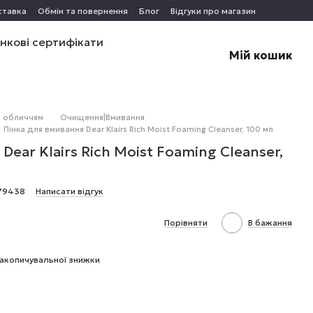
ставка
Обмін та повернення
Блог
Відгуки про магазин
нкові сертифікати
Мій кошик
а обличчям
Очищення|Вмивання
Пінка для вмивання Dear Klairs Rich Moist Foaming Cleanser, 100 мл
Dear Klairs Rich Moist Foaming Cleanser,
79438
Написати відгук
Порівняти
В бажання
акопичувальної знижки