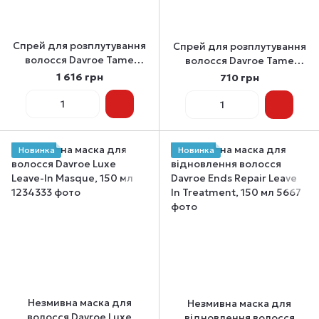
Спрей для розплутування
Спрей для розплутування
волосся Davroe Tame
волосся Davroe Tame
Lemongrass Detangler,
Lemongrass Detangler, 75
1 616 грн
710 грн
300 мл
мл
Новинка
Новинка
Незмивна маска для
Незмивна маска для
волосся Davroe Luxe
відновлення волосся