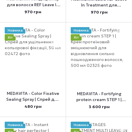
для волосся REF Leave In
In Treatment для
Conditioner 125 мл
лікування волосся 125 мл
970 грн
970 грн
Новинка
Новинка
Хіт
Хіт
MEDAVITA - Color Fixative
MEDAVITA - Fortifying
Sealing Spray | Спрей для
protein cream STEP 1 |
ущільнення кольорової
Крем протеїновий
480 грн
3 600 грн
фіксації, 50 мл
зміцнюючий для
відновлення сильно
пошкодженого волосся,
Новинка
Новинка
500 мл
Хіт
Хіт