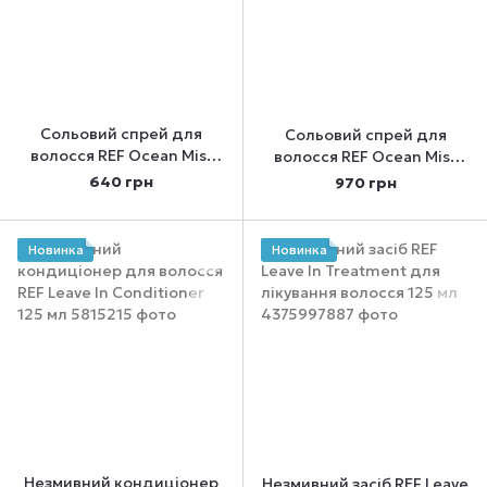
Сольовий спрей для
Сольовий спрей для
волосся REF Ocean Mist
волосся REF Ocean Mist
100 мл
175 мл
640 грн
970 грн
Новинка
Новинка
Незмивний кондиціонер
Незмивний засіб REF Leave