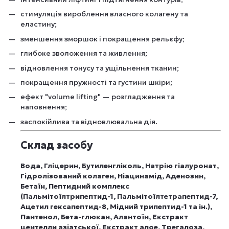
стимуляція вироблення власного колагену та
еластину;
зменшення зморшок і покращення рельєфу;
глибоке зволоження та живлення;
відновлення тонусу та ущільнення тканин;
покращення пружності та густини шкіри;
ефект "volume lifting" — розгладження та
наповнення;
заспокійлива та відновлювальна дія.
Склад засобу
Вода, Гліцерин, Бутиленгліколь, Натрію гіалуронат,
Гідролізований колаген, Ніацинамід, Аденозин,
Бетаїн, Пептидний комплекс
(Пальмітоїлтрипептид-1, Пальмітоїлтетрапептид-7,
Ацетил гексапептид-8, Мідний трипептид-1 та ін.),
Пантенол, Бета-глюкан, Алантоїн, Екстракт
центелли азіатської, Екстракт алое, Трегалоза,