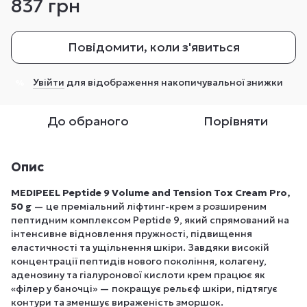
837 грн
Повідомити, коли з'явиться
Увійти
для відображення накопичувальної знижки
%
До обраного
Порівняти
Опис
MEDIPEEL Peptide 9 Volume and Tension Tox Cream Pro,
50 g
— це преміальний ліфтинг-крем з розширеним
пептидним комплексом Peptide 9, який спрямований на
інтенсивне відновлення пружності, підвищення
еластичності та ущільнення шкіри. Завдяки високій
концентрації пептидів нового покоління, колагену,
аденозину та гіалуронової кислоти крем працює як
«філер у баночці» — покращує рельєф шкіри, підтягує
контури та зменшує вираженість зморшок.