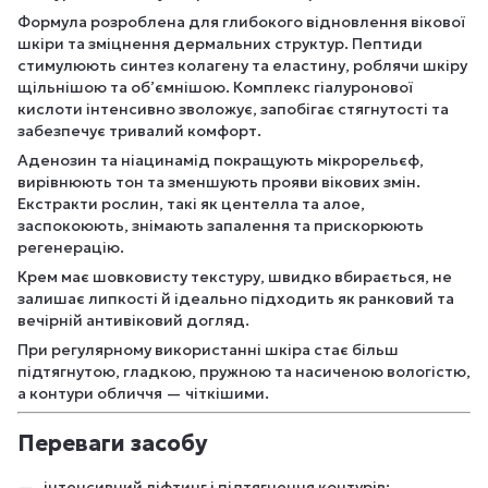
Формула розроблена для глибокого відновлення вікової
шкіри та зміцнення дермальних структур. Пептиди
стимулюють синтез колагену та еластину, роблячи шкіру
щільнішою та об’ємнішою. Комплекс гіалуронової
кислоти інтенсивно зволожує, запобігає стягнутості та
забезпечує тривалий комфорт.
Аденозин та ніацинамід покращують мікрорельєф,
вирівнюють тон та зменшують прояви вікових змін.
Екстракти рослин, такі як центелла та алое,
заспокоюють, знімають запалення та прискорюють
регенерацію.
Крем має шовковисту текстуру, швидко вбирається, не
залишає липкості й ідеально підходить як ранковий та
вечірній антивіковий догляд.
При регулярному використанні шкіра стає більш
підтягнутою, гладкою, пружною та насиченою вологістю,
а контури обличчя — чіткішими.
Переваги засобу
інтенсивний ліфтинг і підтягнення контурів;