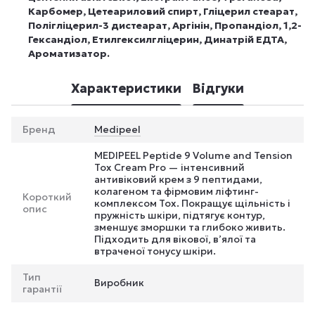
Карбомер, Цетеариловий спирт, Гліцерил стеарат,
Полігліцерил-3 дистеарат, Аргінін, Пропандіол, 1,2-
Гександіол, Етилгексилгліцерин, Динатрій ЕДТА,
Ароматизатор.
Характеристики
Відгуки
Бренд
Medipeel
MEDIPEEL Peptide 9 Volume and Tension
Tox Cream Pro — інтенсивний
антивіковий крем з 9 пептидами,
колагеном та фірмовим ліфтинг-
Короткий
комплексом Tox. Покращує щільність і
опис
пружність шкіри, підтягує контур,
зменшує зморшки та глибоко живить.
Підходить для вікової, в’ялої та
втраченої тонусу шкіри.
Тип
Виробник
гарантії