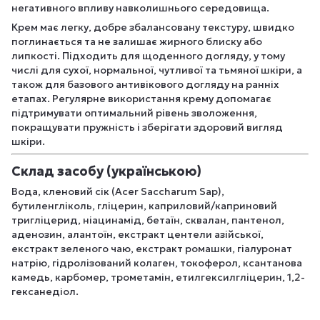
негативного впливу навколишнього середовища.
Крем має легку, добре збалансовану текстуру, швидко
поглинається та не залишає жирного блиску або
липкості. Підходить для щоденного догляду, у тому
числі для сухої, нормальної, чутливої та тьмяної шкіри, а
також для базового антивікового догляду на ранніх
етапах. Регулярне використання крему допомагає
підтримувати оптимальний рівень зволоження,
покращувати пружність і зберігати здоровий вигляд
шкіри.
Склад засобу (українською)
Вода, кленовий сік (Acer Saccharum Sap),
бутиленгліколь, гліцерин, каприловий/каприновий
тригліцерид, ніацинамід, бетаїн, сквалан, пантенол,
аденозин, алантоїн, екстракт центели азійської,
екстракт зеленого чаю, екстракт ромашки, гіалуронат
натрію, гідролізований колаген, токоферол, ксантанова
камедь, карбомер, трометамін, етилгексилгліцерин, 1,2-
гексанедіол.