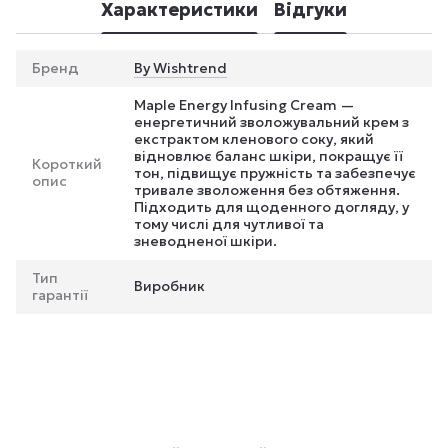
Характеристики
Відгуки
Бренд
By Wishtrend
Maple Energy Infusing Cream —
енергетичний зволожувальний крем з
екстрактом кленового соку, який
відновлює баланс шкіри, покращує її
Короткий
тон, підвищує пружність та забезпечує
опис
тривале зволоження без обтяження.
Підходить для щоденного догляду, у
тому числі для чутливої та
зневодненої шкіри.
Тип
Виробник
гарантії