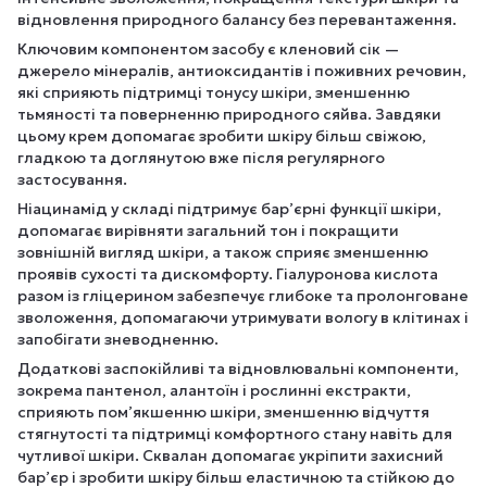
відновлення природного балансу без перевантаження.
Ключовим компонентом засобу є кленовий сік —
джерело мінералів, антиоксидантів і поживних речовин,
які сприяють підтримці тонусу шкіри, зменшенню
тьмяності та поверненню природного сяйва. Завдяки
цьому крем допомагає зробити шкіру більш свіжою,
гладкою та доглянутою вже після регулярного
застосування.
Ніацинамід у складі підтримує бар’єрні функції шкіри,
допомагає вирівняти загальний тон і покращити
зовнішній вигляд шкіри, а також сприяє зменшенню
проявів сухості та дискомфорту. Гіалуронова кислота
разом із гліцерином забезпечує глибоке та пролонговане
зволоження, допомагаючи утримувати вологу в клітинах і
запобігати зневодненню.
Додаткові заспокійливі та відновлювальні компоненти,
зокрема пантенол, алантоїн і рослинні екстракти,
сприяють пом’якшенню шкіри, зменшенню відчуття
стягнутості та підтримці комфортного стану навіть для
чутливої шкіри. Сквалан допомагає укріпити захисний
бар’єр і зробити шкіру більш еластичною та стійкою до