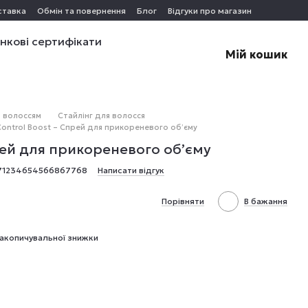
ставка
Обмін та повернення
Блог
Відгуки про магазин
нкові сертифікати
Мій кошик
 волоссям
Стайлінг для волосся
Control Boost – Спрей для прикореневого об’єму
рей для прикореневого об’єму
871234654566867768
Написати відгук
Порівняти
В бажання
акопичувальної знижки