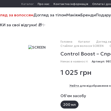
Каталог
Про нас
Контактна інформація
Оплата і до
ляд за волоссям
Догляд за тілом
Макіяж
Бренди
Подару
 за свої відгуки! 🎁✨
Головна
Каталог
Догляд за
Стайлінг для волосся SCREEN
Control Boost – Сп
Немає в наявності
Артикул: 9
1 025 грн
%
Увійти
для відображення н
Об'єм засобу
200 мл