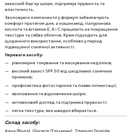
захисний бар’єр шкіри, підтримує пружність та
еластичність.
Зволожуючі компоненти у формулі забезпечують
комфорт протягом дня, а ніацинамід, гіалуронова
кислота та вітаміни Е, А і С працюють на покращення
текстури та сяйва обличчя. Крем підходить для
щоденного використання, особливо у період
підвищеної сонячної активності.
Переваги засобу:
рівномірне тонування та маскування недоліків;
високий захист SPF 50 від шкідливих сонячних
променів;
профілактика фотостаріння та появи пігментації;
зволоження та відновлення шкіри;
антивіковий догляд та підтримка пружності;
легка текстура, яка швидко вбирається.
Склад засобу:
Aqua (Вода), Glycerin (Гліцерин), Titanium Dioxide