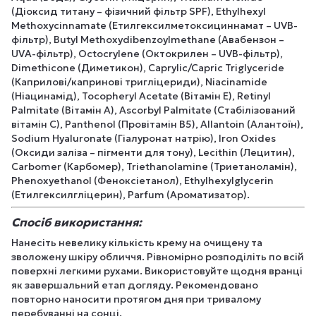
(Діоксид титану – фізичний фільтр SPF), Ethylhexyl
Methoxycinnamate (Етилгексилметоксициннамат – UVB-
фільтр), Butyl Methoxydibenzoylmethane (Авабензон –
UVA-фільтр), Octocrylene (Октокрилен – UVB-фільтр),
Dimethicone (Диметикон), Caprylic/Capric Triglyceride
(Каприлові/капринові тригліцериди), Niacinamide
(Ніацинамід), Tocopheryl Acetate (Вітамін Е), Retinyl
Palmitate (Вітамін А), Ascorbyl Palmitate (Стабілізований
вітамін С), Panthenol (Провітамін В5), Allantoin (Алантоїн),
Sodium Hyaluronate (Гіалуронат натрію), Iron Oxides
(Оксиди заліза – пігменти для тону), Lecithin (Лецитин),
Carbomer (Карбомер), Triethanolamine (Триетаноламін),
Phenoxyethanol (Феноксіетанол), Ethylhexylglycerin
(Етилгексилгліцерин), Parfum (Ароматизатор).
Спосіб використання:
Нанесіть невелику кількість крему на очищену та
зволожену шкіру обличчя. Рівномірно розподіліть по всій
поверхні легкими рухами. Використовуйте щодня вранці
як завершальний етап догляду. Рекомендовано
повторно наносити протягом дня при тривалому
перебуванні на сонці.