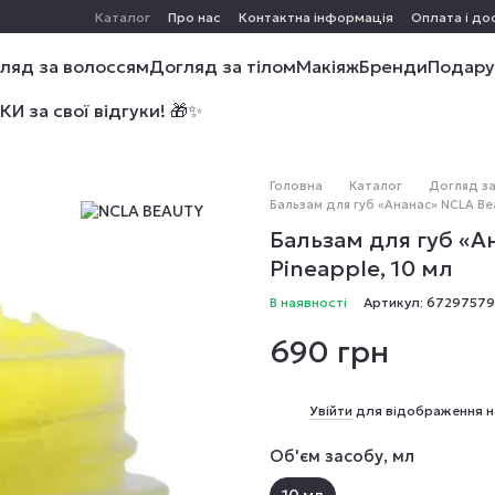
Каталог
Про нас
Контактна інформація
Оплата і до
ляд за волоссям
Догляд за тілом
Макіяж
Бренди
Подару
 за свої відгуки! 🎁✨
Головна
Каталог
Догляд з
Бальзам для губ «Ананас» NCLA Bea
Бальзам для губ «А
Pineapple, 10 мл
В наявності
Артикул: 6729757
690 грн
%
Увійти
для відображення н
Об'єм засобу, мл