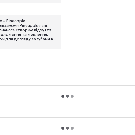
e – Pineapple
льзамом «Pineapple» від
 ананаса створює відчуття
зволоження та живлення.
м для догляду за губами в