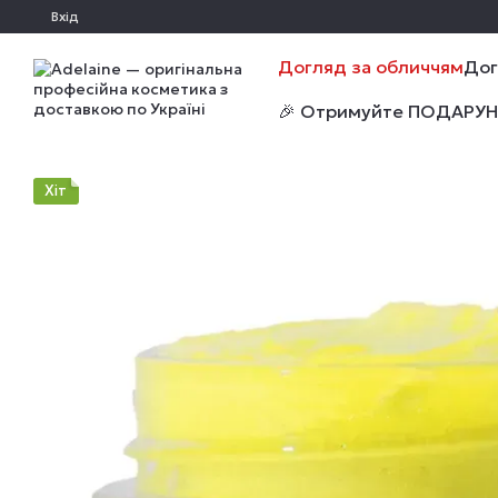
Перейти до основного контенту
Вхід
Догляд за обличчям
Дог
🎉 Отримуйте ПОДАРУНКИ
Хіт