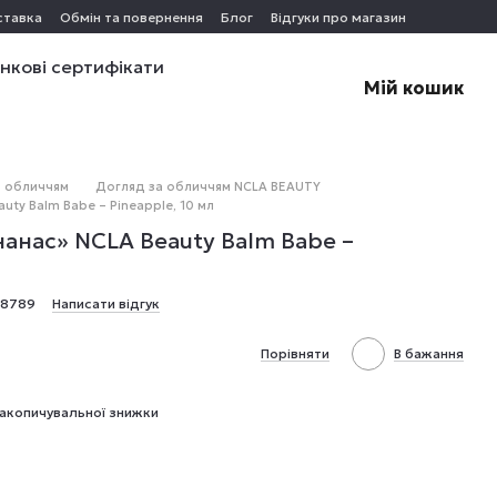
ставка
Обмін та повернення
Блог
Відгуки про магазин
нкові сертифікати
Мій кошик
а обличчям
Догляд за обличчям NCLA BEAUTY
uty Balm Babe – Pineapple, 10 мл
нанас» NCLA Beauty Balm Babe –
98789
Написати відгук
Порівняти
В бажання
акопичувальної знижки