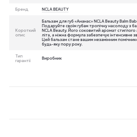
Бренд
NCLA BEAUTY
Бальзам для губ «Ананас» NCLA Beauty Balm Bab
Подаруйте своїм губам тропічну насолоду з ба
Короткий
NCLA Beauty. Його соковитий аромат стиглого
опис
літа, а ніжна формула забезпечує інтенсивне 
Цей бальзам стане вашим незамінним помічнико
будь-яку пору року.
Тип
Виробник
гарантії