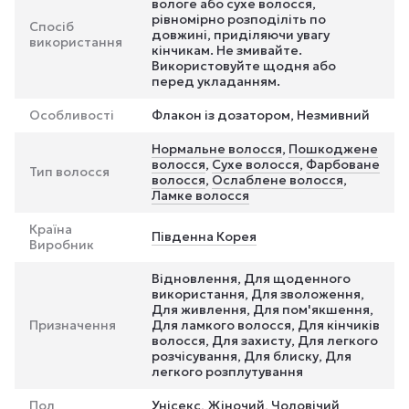
вологе або сухе волосся,
рівномірно розподіліть по
Спосіб
довжині, приділяючи увагу
використання
кінчикам. Не змивайте.
Використовуйте щодня або
перед укладанням.
Особливості
Флакон із дозатором, Незмивний
Нормальне волосся
,
Пошкоджене
волосся
,
Сухе волосся
,
Фарбоване
Тип волосся
волосся
,
Ослаблене волосся
,
Ламке волосся
Країна
Південна Корея
Виробник
Відновлення, Для щоденного
використання, Для зволоження,
Для живлення, Для пом'якшення,
Призначення
Для ламкого волосся, Для кінчиків
волосся, Для захисту, Для легкого
розчісування, Для блиску, Для
легкого розплутування
Пол
Унісекс, Жіночий, Чоловічий