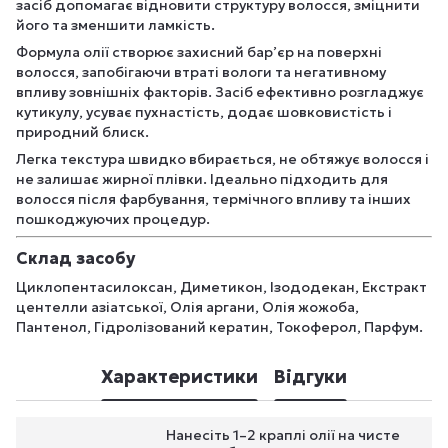
засіб допомагає відновити структуру волосся, зміцнити
його та зменшити ламкість.
Формула олії створює захисний бар’єр на поверхні
волосся, запобігаючи втраті вологи та негативному
впливу зовнішніх факторів. Засіб ефективно розгладжує
кутикулу, усуває пухнастість, додає шовковистість і
природний блиск.
Легка текстура швидко вбирається, не обтяжує волосся і
не залишає жирної плівки. Ідеально підходить для
волосся після фарбування, термічного впливу та інших
пошкоджуючих процедур.
Склад засобу
Циклопентасилоксан, Диметикон, Ізододекан, Екстракт
центелли азіатської, Олія аргани, Олія жожоба,
Пантенол, Гідролізований кератин, Токоферол, Парфум.
Характеристики
Відгуки
Нанесіть 1–2 краплі олії на чисте