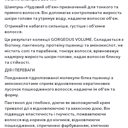
Шампунь «Чудовий об'єм» призначений для тонкого та
прямого волосся. Він допомагає контролювати жирність
шкіри голови та утримує воду, надаючи волоссю об'єм.
Отримайте набагато сильніше, густіше і об'ємне
волосся.
Це результат колекції GORGEOUS VOLUME. Складається з
біотину, пантенолу, протеїну пшениці та амінокислот, не
містить солі та парабенів, тонізує волосся, врівноважує
надмірну жирність шкіри голови, надає волоссю блиску
та стійкості.
ДІЯ І ПЕРЕВАГИ
Поєднання гідролізованої молекули білка пшениці з
амінокислотами сприяє відновленню кератинових
лусочок пошкодженого волосся, надаючи їм об'єм та
форму.
Пантенол діє глибоко, діючи як зволожуючий крем
тривалої дії з відновлюючою та захисною дією. Він
підвищує еластичність і гнучкість, пожвавлюючи
волосся від коренів до кінчиків, відновлюючи
пошкодження, спричинені фарбуванням, хімічною