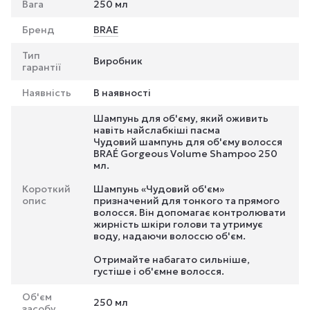
Вага
250 мл
Бренд
BRAE
Тип
Виробник
гарантії
Наявність
В наявності
Шампунь для об'єму, який оживить
навіть найслабкіші пасма
Чудовий шампунь для об'єму волосся
BRAÉ Gorgeous Volume Shampoo 250
мл.
Короткий
Шампунь «Чудовий об'єм»
опис
призначений для тонкого та прямого
волосся. Він допомагає контролювати
жирність шкіри голови та утримує
воду, надаючи волоссю об'єм.
Отримайте набагато сильніше,
густіше і об'ємне волосся.
Об'єм
250 мл
засобу