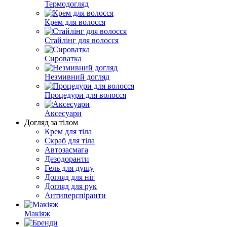
Термодогляд
Крем для волосся
Стайлінг для волосся
Сироватка
Незмивний догляд
Процедури для волосся
Аксесуари
Догляд за тілом
Крем для тіла
Скраб для тіла
Автозасмага
Дезодоранти
Гель для душу
Догляд для ніг
Догляд для рук
Антиперспіранти
Макіяж