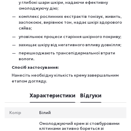
у глибокі шари шкіри, надаючи ефективну
омолоджуючу дію;
комплекс рослинних екстрактів тонізує, живить,
заспокоює, вирівнює тон, надає шкірі здорового
сяйва;
уповільнює процеси старіння шкірного покриву;
захищає шкіру від негативного впливу довкілля;
перешкоджають трансепідермальної втрати
вологи.
Спосіб застосування:
Нанесіть необхідну кількість крему завершальним
етапом догляду.
Характеристики
Відгуки
Колір
Білий
Омолоджуючий крем зі стовбуровими
клітинами активно бореться зі