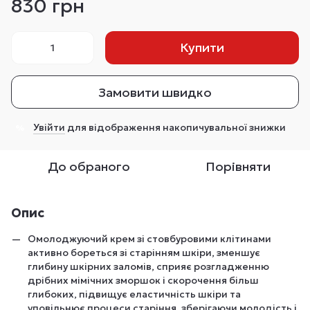
830 грн
Купити
Замовити швидко
Увійти
для відображення накопичувальної знижки
%
До обраного
Порівняти
Опис
Омолоджуючий крем зі стовбуровими клітинами
активно бореться зі старінням шкіри, зменшує
глибину шкірних заломів, сприяє розгладженню
дрібних мімічних зморшок і скорочення більш
глибоких, підвищує еластичність шкіри та
уповільнює процеси старіння, зберігаючи молодість і