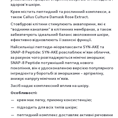
здоров’я шкіри.
Крем містить пептидний та рослинний комплекси, а
також Callus Culture Damask Rose Extract.
Стовбурові клітини стимулюють аквапорини, які є
“водними каналами” в клітинних мембранах, а також
забезпечують ідеальний баланс зволоження шкіри,
ефективно відновлюють її захисні функції.
Найсильніші пептиди-міорелаксанти SYN-AKE та
SNAP-8 Peptide: SYN-AKE розслаблює м’язи обличчя,
за рахунок чого розгладжуються мімічні зморшки;
SNAP-8 Peptide потужніший пептид нового
покоління, він є удосконаленою версією популярного
інгредієнта у боротьбі зі зморшками – аргіреліну,
знижує напругу мімічних м’язів.
Засіб надає комплексний вплив на шкіру.
Особливості:
крем має легку, приємну консистенцію;
підходить для всіх типів шкіри;
пептидний комплекс доставляє активні речовини