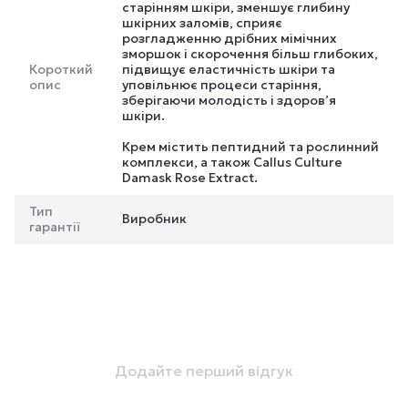
старінням шкіри, зменшує глибину
шкірних заломів, сприяє
розгладженню дрібних мімічних
зморшок і скорочення більш глибоких,
Короткий
підвищує еластичність шкіри та
опис
уповільнює процеси старіння,
зберігаючи молодість і здоров’я
шкіри.
Крем містить пептидний та рослинний
комплекси, а також Callus Culture
Damask Rose Extract.
Тип
Виробник
гарантії
Додайте перший відгук