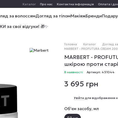
Каталог
Про нас
Контактна інформація
Оплата і до
ляд за волоссям
Догляд за тілом
Макіяж
Бренди
Подару
 за свої відгуки! 🎁✨
Головна
Каталог
Догляд з
MARBERT - PROFUTURA CREAM 2000 
MARBERT - PROFUTU
шкірою проти старі
В наявності
Артикул: 431044
3 695 грн
%
Увійти
для відображення н
Об'єм засобу, мл