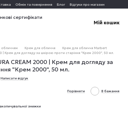
ставка
Обмін та повернення
Блог
Відгуки про магазин
нкові сертифікати
Мій кошик
а обличчям
Крем для обличчя
Крем для обличчя Marbert
| Крем для догляду за шкірою проти старіння "Крем 2000", 50 мл.
RA CREAM 2000 | Крем для догляду за
ння "Крем 2000", 50 мл.
Написати відгук
Порівняти
В бажання
акопичувальної знижки