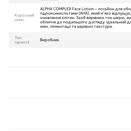
ALPHA COMPLEX Face Lotion – лосьйон для обл
гідроксикислотами (АНА), який м’яко відлущу
Короткий
оновлення клітин. Засіб вирівнює тон шкіри, зм
опис
обличчя до подальшого догляду. Ідеальний дл
змін, пігментації та нерівної текстури.
Тип
Виробник
гарантії