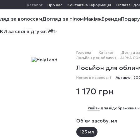
Каталог
Про нас
Контактна інформація
Оплата і до
ляд за волоссям
Догляд за тілом
Макіяж
Бренди
Подару
 за свої відгуки! 🎁✨
Головна
Каталог
Догляд з
Лосьйон для обличчя – ALPHA COMP
Лосьйон для обличч
Немає в наявності
Артикул: 20
1 170 грн
%
Увійти
для відображення н
Об'єм засобу, мл
125 мл