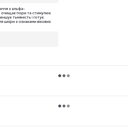
иччя з альфа-
є, очищає пори та стимулює
еншує тьмяність і готує
я шкіри з ознаками вікових