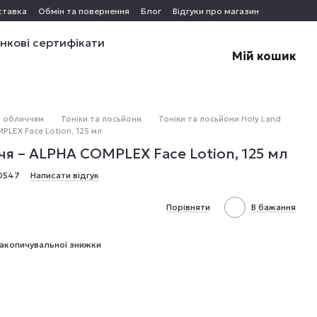
ставка
Обмін та повернення
Блог
Відгуки про магазин
нкові сертифікати
Мій кошик
а обличчям
Тоніки та лосьйони
Тоніки та лосьйони Holy Land
LEX Face Lotion, 125 мл
я – ALPHA COMPLEX Face Lotion, 125 мл
0547
Написати відгук
Порівняти
В бажання
акопичувальної знижки