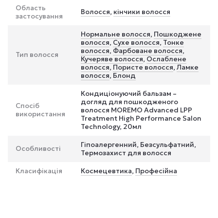
Область
Волосся
,
кінчики волосся
застосування
Нормальне волосся
,
Пошкоджене
волосся
,
Сухе волосся
,
Тонке
волосся
,
Фарбоване волосся
,
Тип волосся
Кучеряве волосся
,
Ослаблене
волосся
,
Пористе волосся
,
Ламке
волосся
,
Блонд
Кондиціонуючий бальзам –
догляд для пошкодженого
Спосіб
волосся MOREMO Advanced LPP
використання
Treatment High Performance Salon
Technology, 20мл
Гіпоалергенний, Безсульфатний,
Особливості
Термозахист для волосся
Класифікація
Космецевтика
,
Професійна