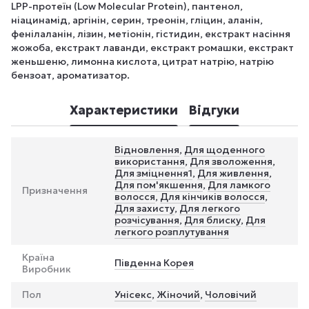
LPP-протеїн (Low Molecular Protein), пантенол,
ніацинамід, аргінін, серин, треонін, гліцин, аланін,
фенілаланін, лізин, метіонін, гістидин, екстракт насіння
жожоба, екстракт лаванди, екстракт ромашки, екстракт
женьшеню, лимонна кислота, цитрат натрію, натрію
бензоат, ароматизатор.
Характеристики
Відгуки
Відновлення
,
Для щоденного
використання
,
Для зволоження
,
Для зміцнення1
,
Для живлення
,
Для пом'якшення
,
Для ламкого
Призначення
волосся
,
Для кінчиків волосся
,
Для захисту
,
Для легкого
розчісування
,
Для блиску
,
Для
легкого розплутування
Країна
Південна Корея
Виробник
Пол
Унісекс
,
Жіночий
,
Чоловічий