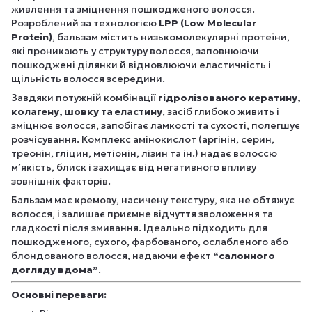
живлення та зміцнення пошкодженого волосся.
Розроблений за технологією
LPP (Low Molecular
Protein)
, бальзам містить низькомолекулярні протеїни,
які проникають у структуру волосся, заповнюючи
пошкоджені ділянки й відновлюючи еластичність і
щільність волосся зсередини.
Завдяки потужній комбінації
гідролізованого кератину,
колагену, шовку та еластину
, засіб глибоко живить і
зміцнює волосся, запобігає ламкості та сухості, полегшує
розчісування. Комплекс амінокислот (аргінін, серин,
треонін, гліцин, метіонін, лізин та ін.) надає волоссю
м’якість, блиск і захищає від негативного впливу
зовнішніх факторів.
Бальзам має кремову, насичену текстуру, яка не обтяжує
волосся, і залишає приємне відчуття зволоження та
гладкості після змивання. Ідеально підходить для
пошкодженого, сухого, фарбованого, ослабленого або
блондованого волосся, надаючи ефект
“салонного
догляду вдома”
.
Основні переваги: