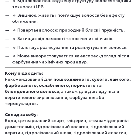
🔹 Відновлює пошкоджену структуру волосся завдяки
технології LPP.
🔹 Зміцнює, живить і пом’якшує волосся без ефекту
обтяження.
🔹 Повертає волоссю природний блиск і пружність.
🔹 Захищає від ламкості та посічених кінчиків.
🔹 Полегшує розчісування та розплутування волосся.
🔹 Може використовуватися як експрес-догляд після
фарбування чи хімічних процедур.
Кому підходить:
Рекомендований для
пошкодженого, сухого, ламкого,
фарбованого, ослабленого, пористого та
блондованого волосся
, а також для догляду після
кератинового вирівнювання, фарбування або
термоукладок.
Склад засобу:
Вода, цетеариловий спирт, гліцерин, стеарамідопропіл
диметиламін, гідролізований колаген, гідролізований
кератин, гідролізований шовк, гідролізований еластин,